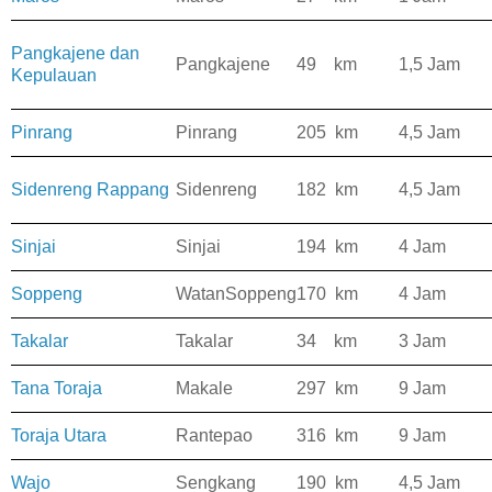
Pangkajene dan
Pangkajene
49 km
1,5 Jam
Kepulauan
Pinrang
Pinrang
205 km
4,5 Jam
Sidenreng Rappang
Sidenreng
182 km
4,5 Jam
Sinjai
Sinjai
194 km
4 Jam
Soppeng
WatanSoppeng
170 km
4 Jam
Takalar
Takalar
34 km
3 Jam
Tana Toraja
Makale
297 km
9 Jam
Toraja Utara
Rantepao
316 km
9 Jam
Wajo
Sengkang
190 km
4,5 Jam