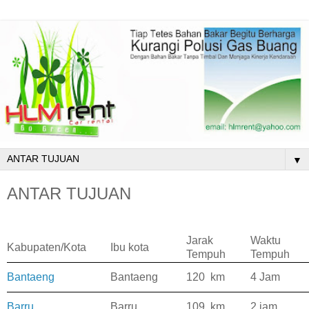
▼
ANTAR TUJUAN
Jarak
Waktu
Kabupaten/Kota
Ibu kota
Tempuh
Tempuh
Bantaeng
Bantaeng
120 km
4 Jam
Barru
Barru
109 km
2 jam