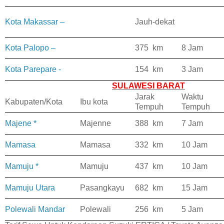
Kota Makassar –
Jauh-dekat
Kota Palopo –
375 km
8 Jam
Kota Parepare -
154 km
3 Jam
SULAWESI BARAT
Jarak
Waktu
Kabupaten/Kota
Ibu kota
Tempuh
Tempuh
Majene *
Majenne
388 km
7 Jam
Mamasa
Mamasa
332 km
10 Jam
Mamuju *
Mamuju
437 km
10 Jam
Mamuju Utara
Pasangkayu
682 km
15 Jam
Polewali Mandar
Polewali
256 km
5 Jam