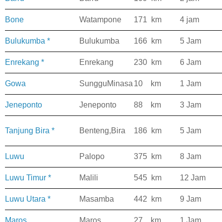
Bone
Watampone
171 km
4 jam
Bulukumba *
Bulukumba
166 km
5 Jam
Enrekang *
Enrekang
230 km
6 Jam
Gowa
SungguMinasa
10 km
1 Jam
Jeneponto
Jeneponto
88 km
3 Jam
Tanjung Bira *
Benteng,Bira
186 km
5 Jam
Luwu
Palopo
375 km
8 Jam
Luwu Timur *
Malili
545 km
12 Jam
Luwu Utara *
Masamba
442 km
9 Jam
Maros
Maros
27 km
1 Jam